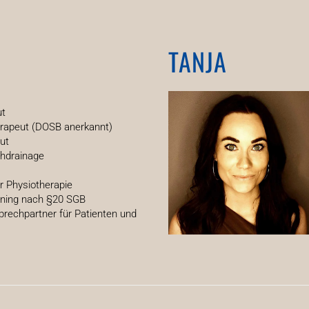
TANJA
ut
erapeut (DOSB anerkannt)
ut
hdrainage
ür Physiotherapie
ining nach §20 SGB
prechpartner für Patienten und