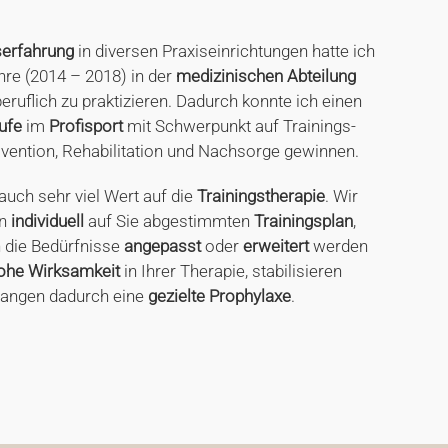
serfahrung
in diversen Praxiseinrichtungen hatte ich
hre (2014 – 2018) in der
medizinischen Abteilung
ruflich zu praktizieren. Dadurch konnte ich einen
ufe
im
Profisport
mit Schwerpunkt auf Trainings-
ävention, Rehabilitation und Nachsorge gewinnen.
auch sehr viel Wert auf die
Trainingstherapie
. Wir
en
individuell
auf Sie abgestimmten
Trainingsplan
,
 die Bedürfnisse
angepasst
oder
erweitert
werden
ohe Wirksamkeit
in Ihrer Therapie, stabilisieren
langen dadurch eine
gezielte Prophylaxe
.