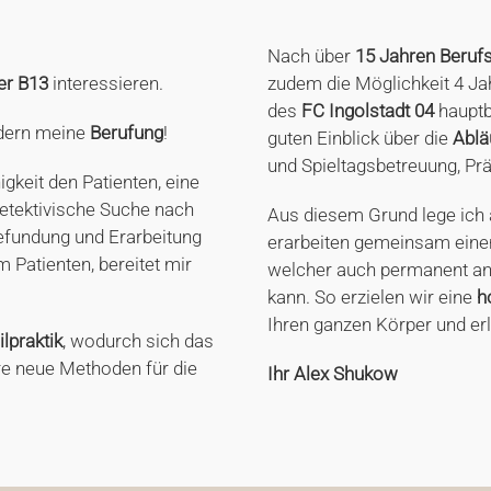
Nach über
15 Jahren Beruf
er B13
interessieren.
zudem die Möglichkeit 4 Ja
des
FC Ingolstadt 04
hauptbe
ondern meine
Berufung
!
guten Einblick über die
Ablä
und Spieltagsbetreuung, Pr
igkeit den Patienten, eine
etektivische Suche nach
Aus diesem Grund lege ich 
fundung und Erarbeitung
erarbeiten gemeinsam ein
 Patienten, bereitet mir
welcher auch permanent an
kann. So erzielen wir eine
h
Ihren ganzen Körper und er
ilpraktik
, wodurch sich das
e neue Methoden für die
Ihr Alex Shukow