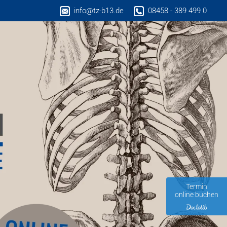
info@tz-b13.de
08458 - 389 499 0
Termin
online buchen