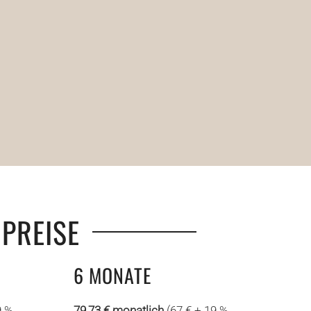
PREISE
6 MONATE
9 %
79,73 € monatlich
(67 € + 19 %