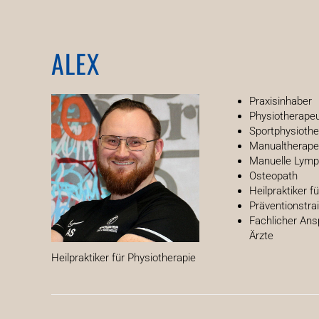
ALEX
Praxisinhaber
Physiotherape
Sportphysioth
Manualtherape
Manuelle Lymp
Osteopath
Heilpraktiker f
Präventionstra
Fachlicher Ans
Ärzte
Heilpraktiker für Physiotherapie